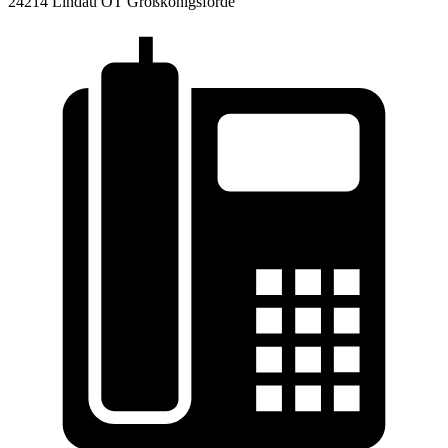
24214 Lindau OT Großkönigsförde