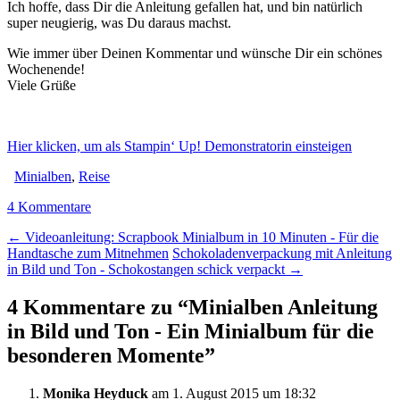
Ich hoffe, dass Dir die Anleitung gefallen hat, und bin natürlich
super neugierig, was Du daraus machst.
Wie immer über Deinen Kommentar und wünsche Dir ein schönes
Wochenende!
Viele Grüße
Hier klicken, um als Stampin‘ Up! Demonstratorin einsteigen
Minialben
,
Reise
4 Kommentare
←
Videoanleitung: Scrapbook Minialbum in 10 Minuten - Für die
Handtasche zum Mitnehmen
Schokoladenverpackung mit Anleitung
in Bild und Ton - Schokostangen schick verpackt
→
4 Kommentare zu “
Minialben Anleitung
in Bild und Ton - Ein Minialbum für die
besonderen Momente
”
Monika Heyduck
am 1. August 2015 um 18:32