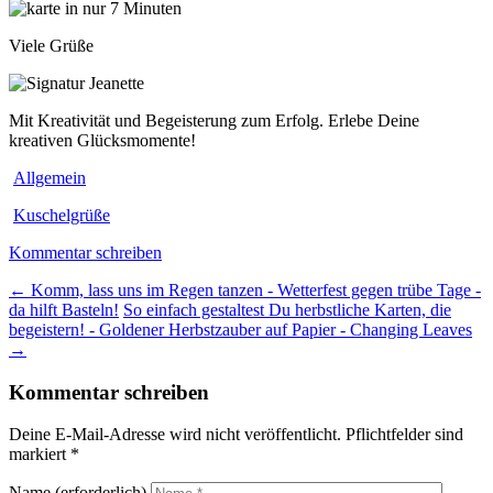
Viele Grüße
Mit Kreativität und Begeisterung zum Erfolg. Erlebe Deine
kreativen Glücksmomente!
Allgemein
Kuschelgrüße
Kommentar schreiben
←
Komm, lass uns im Regen tanzen - Wetterfest gegen trübe Tage -
da hilft Basteln!
So einfach gestaltest Du herbstliche Karten, die
begeistern! - Goldener Herbstzauber auf Papier - Changing Leaves
→
Kommentar schreiben
Deine E-Mail-Adresse wird nicht veröffentlicht. Pflichtfelder sind
markiert *
Name
(erforderlich)