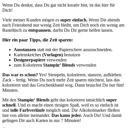
Wenn Du denkst, dass Du gar nicht kreativ bist, ist das hier für
Dich!
Viele meiner Kunden mögen es
super einfach.
Wenn Dir abends
nach Feierabend nur wenig Zeit bleibt, um Dich noch ein wenig am
Basteltisch zu
entspannen
, darfst Du Dir gerne helfen lassen.
Hier ein paar Tipps, die Zeit sparen:
Ausstanzen
statt mit der Papierschere auszuschneiden.
Kartensketches
(Vorlagen)
benutzen
Designerpapiere
verwenden
zum Kolorieren
Stampin‘ Blends
verwenden
Das war es schon?
Yes! Stempeln, kolorieren, stanzen, aufkleben.
Zack – fertig. Wenn Du noch mehr Zeit sparen möchtest, lass das
kolorieren und das Geschenkband weg. Dann brauchst Du nur fünf
Minuten.
Mit den
Stampin‘ Blends
geht das kolorieren tatsächlich
super
schnell
. Und es macht einen riesigen Spaß, weil es so einfach ist
und
tolle Farbverläufe
möglich sind. Die Alkoholmarker fließen
fast von alleine ineinander.
Das kann jeder.
Auch Du! Und damit
gelingen Dir auch Karten in nur 7 Minuten!