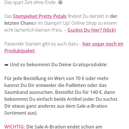
Das spart Zeit ohne Ende. 🤩
Das
Stempelset Pretty Petals
findest Du derzeit in
der
letzten Chanc
e im Stampin‘ Up! Online Shop zu einem
echt lächerlich kleinen Preis. –
Guckst Du hier? (klick)
Passende Stanzen gibt es auch dazu –
hier sogar noch im
Produktpaket
.
➡️
Und so bekommst Du Deine Gratisprodukte:
Für jede Bestellung im Wert von 70 € oder mehr
kannst Du Dir entweder die Pailletten oder das
Saumband aussuchen. Bestellst Du für 140 €, dann
bekommst Du einfach beide Artikel (oder Du suchst
Dir etwas ganz anderes aus dem Sale-a-Bration
Sortiment aus)
WICHTIG:
Die Sale-A-Bration endet schon am