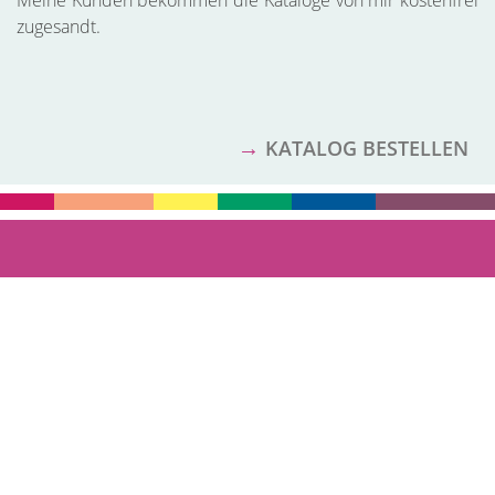
Meine Kunden bekommen die Kataloge von mir kostenfrei
zugesandt.
→
KATALOG BESTELLEN
So erreichst du mich!
Jeanette Egemann
unabhängige Stampin‘ Up! Demonstratorin
Schinkeler Str. 3
24214 Lindau OT Großkönigsförde
0 43 46 – 36 85 86