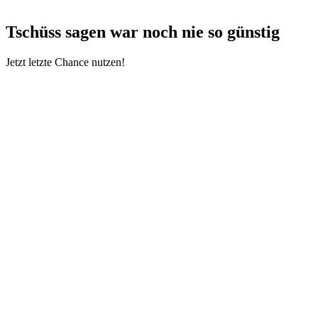
Tschüss sagen war noch nie so günstig
Jetzt letzte Chance nutzen!
Der große Katalogwechsel war gerade erst – und das heißt:
Viele
unserer geliebten Produkte sagen
Lebewohl
!
Bevor sie für immer aus dem Sortiment verschwinden, gibt’s sie
noch ein letztes Mal. Und zwar
reduziert
, solange der Vorrat reicht.
Also: Stempel stöbern, Wunschliste bereit legen, Kaffee daneben.
Dein Lieblingsstempel von letztem Sortiment ist vielleicht noch
dabei. 💖
→
🛍️ Jetzt stöbern und Deine Favoriten retten!